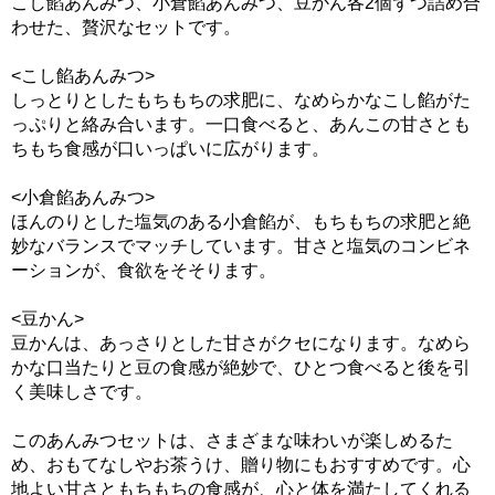
こし餡あんみつ、小倉餡あんみつ、豆かん各2個ずつ詰め合
わせた、贅沢なセットです。
<こし餡あんみつ>
しっとりとしたもちもちの求肥に、なめらかなこし餡がた
っぷりと絡み合います。一口食べると、あんこの甘さとも
ちもち食感が口いっぱいに広がります。
<小倉餡あんみつ>
ほんのりとした塩気のある小倉餡が、もちもちの求肥と絶
妙なバランスでマッチしています。甘さと塩気のコンビネ
ーションが、食欲をそそります。
<豆かん>
豆かんは、あっさりとした甘さがクセになります。なめら
かな口当たりと豆の食感が絶妙で、ひとつ食べると後を引
く美味しさです。
このあんみつセットは、さまざまな味わいが楽しめるた
め、おもてなしやお茶うけ、贈り物にもおすすめです。心
地よい甘さともちもちの食感が、心と体を満たしてくれる